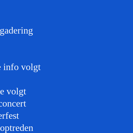
adering
o volgt
olgt
ncert
est
treden