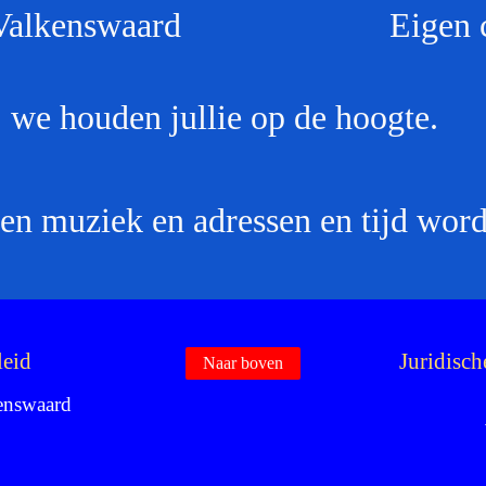
alkenswaard Eigen co
 we houden jullie op de hoogte.
n muziek en adressen en tijd word
leid
Juridisc
Naar boven
kenswaard