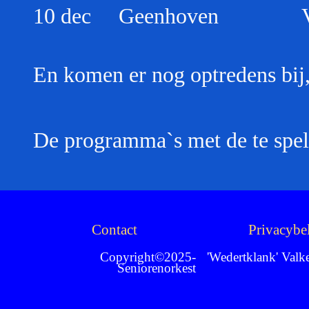
10 dec Geenhoven V
En komen er nog optredens bij,
De programma`s met de te spele
Contact
Privacybe
Copyright©2025-
'Wedertklank' Val
Seniorenorkest