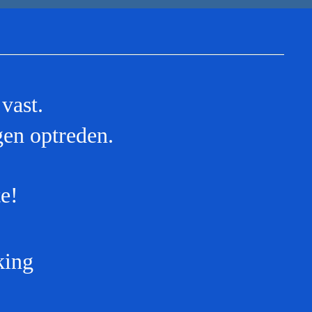
vast.
gen optreden.
e!
ing