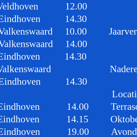
eldhoven 12.00
indhoven 14.30
kenswaard 10.00 Jaarverg
lkenswaard 14.00
Eindhoven 14.30
Valkenswaard Nadere inf
Eindhoven 14.30
iddag Locatie v
ndhoven 14.00 Terrasco
dhoven 14.15 Oktoberf
ndhoven 19.00 Avondop