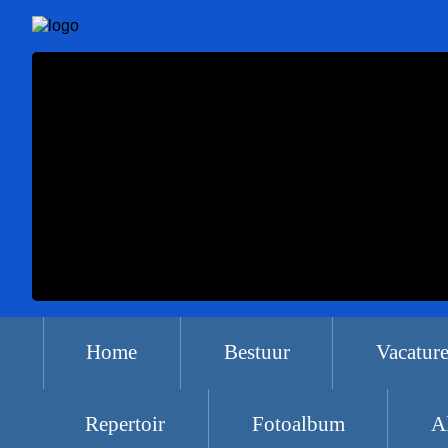
Home
Bestuur
Vacatur
Repertoir
Fotoalbum
A