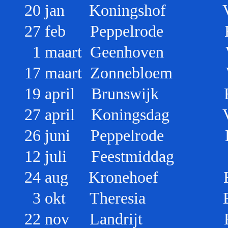
20 jan Koningshof V
27 feb Peppelrode E
1 maart Geenhoven Val
17 maart Zonnebloem Va
19 april Brunswijk 
27 april Koningsdag 
26 juni Peppelrode 
12 juli Feestm
24 aug Kronehoef Ei
3 okt Theresia Ein
22 nov Landrijt Ei